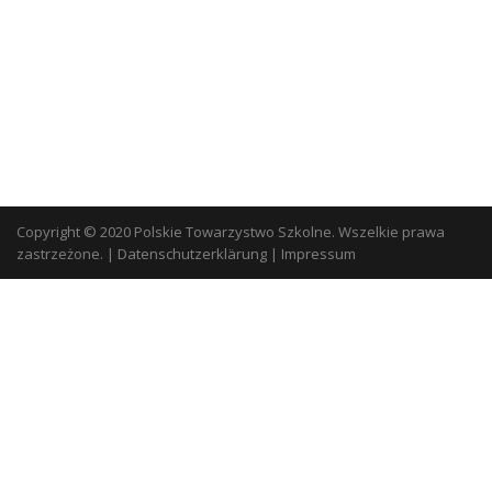
Copyright © 2020 Polskie Towarzystwo Szkolne. Wszelkie prawa
zastrzeżone.
|
Datenschutzerklärung
|
Impressum