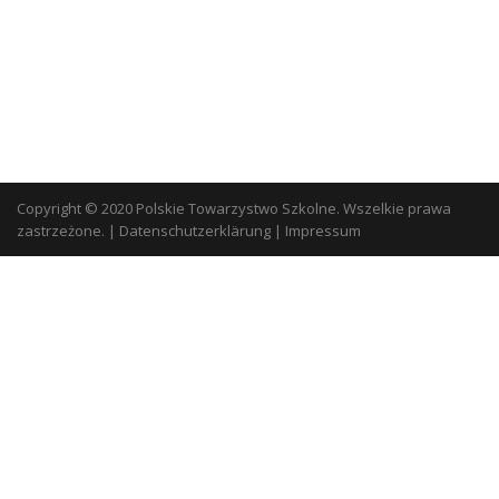
Copyright © 2020 Polskie Towarzystwo Szkolne. Wszelkie prawa
zastrzeżone.
|
Datenschutzerklärung
|
Impressum