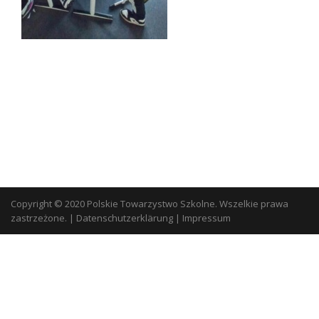
Copyright © 2020 Polskie Towarzystwo Szkolne. Wszelkie prawa
zastrzeżone.
|
Datenschutzerklärung
|
Impressum