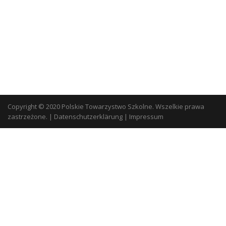
Copyright © 2020 Polskie Towarzystwo Szkolne. Wszelkie prawa
zastrzeżone.
|
Datenschutzerklärung
|
Impressum