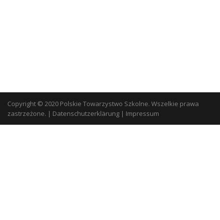
Copyright © 2020 Polskie Towarzystwo Szkolne. Wszelkie prawa
zastrzeżone.
|
Datenschutzerklärung
|
Impressum