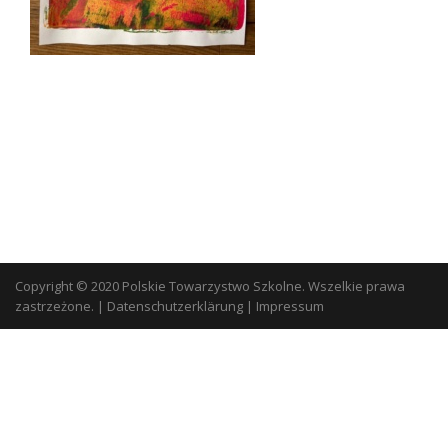
Copyright © 2020 Polskie Towarzystwo Szkolne. Wszelkie prawa
zastrzeżone.
|
Datenschutzerklärung
|
Impressum