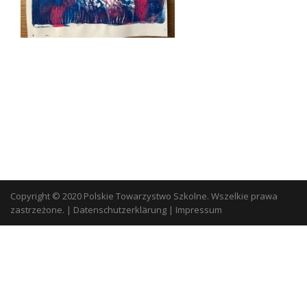
Copyright © 2020 Polskie Towarzystwo Szkolne. Wszelkie prawa
zastrzeżone.
|
Datenschutzerklärung
|
Impressum