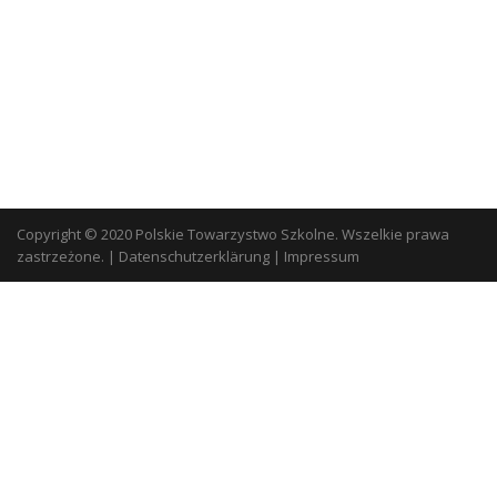
Copyright © 2020 Polskie Towarzystwo Szkolne. Wszelkie prawa
zastrzeżone.
|
Datenschutzerklärung
|
Impressum