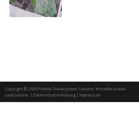
Copyright © 2020 Polskie Towarzystwo Szkolne. Wszelkie prawa
zastrzeżone.
|
Datenschutzerklärung
|
Impressum