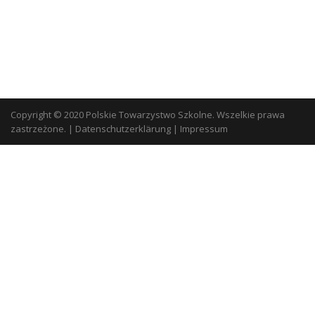
Copyright © 2020 Polskie Towarzystwo Szkolne. Wszelkie prawa
zastrzeżone.
|
Datenschutzerklärung
|
Impressum