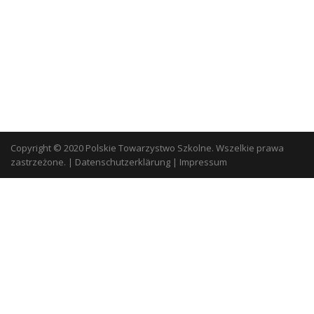
Copyright © 2020 Polskie Towarzystwo Szkolne. Wszelkie prawa
zastrzeżone.
|
Datenschutzerklärung
|
Impressum