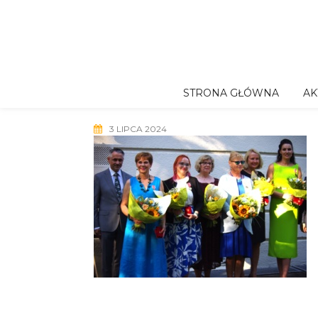
Skip
to
content
STRONA GŁÓWNA
AK
3 LIPCA 2024