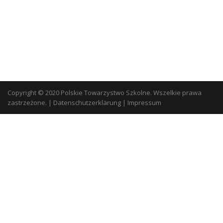
Copyright © 2020 Polskie Towarzystwo Szkolne. Wszelkie prawa
zastrzeżone.
|
Datenschutzerklärung
|
Impressum