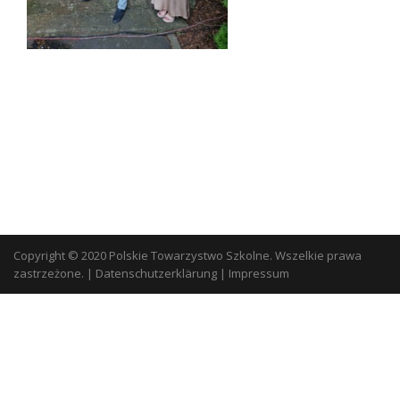
Copyright © 2020 Polskie Towarzystwo Szkolne. Wszelkie prawa
zastrzeżone.
|
Datenschutzerklärung
|
Impressum