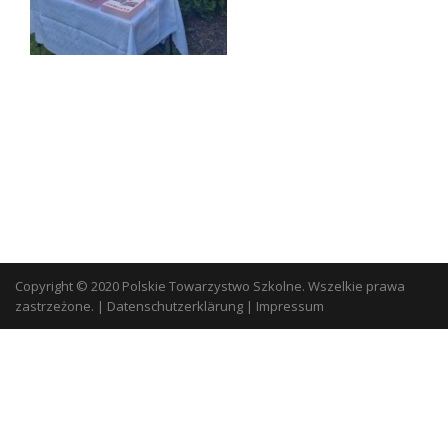
Copyright © 2020 Polskie Towarzystwo Szkolne. Wszelkie prawa
zastrzeżone.
|
Datenschutzerklärung
|
Impressum