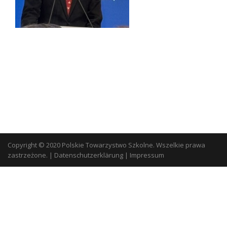
Copyright © 2020 Polskie Towarzystwo Szkolne. Wszelkie prawa
zastrzeżone.
|
Datenschutzerklärung
|
Impressum