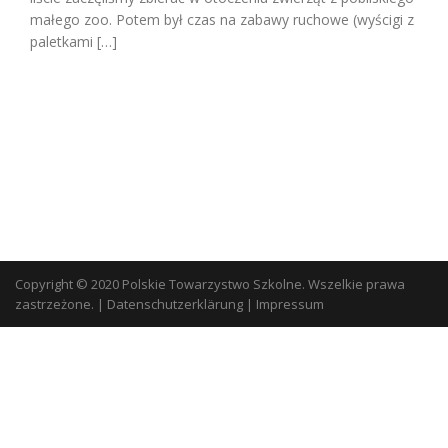
małego zoo. Potem był czas na zabawy ruchowe (wyścigi z
paletkami […]
Copyright © 2020 Polskie Towarzystwo Szkolne. Wszelkie prawa
zastrzeżone.
|
Datenschutzerklärung
|
Impressum