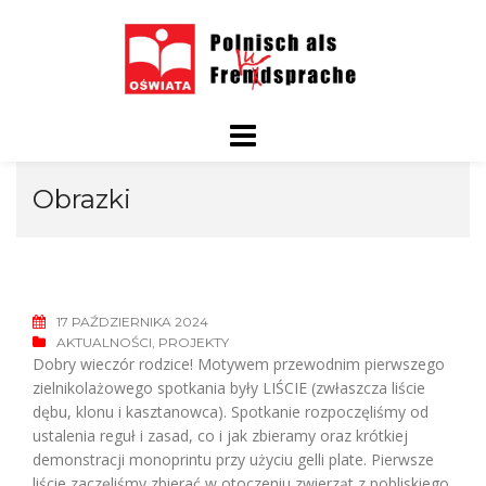
Skip
to
content
Obrazki
17 PAŹDZIERNIKA 2024
AKTUALNOŚCI
,
PROJEKTY
Dobry wieczór rodzice! Motywem przewodnim pierwszego
zielnikolażowego spotkania były LIŚCIE (zwłaszcza liście
dębu, klonu i kasztanowca). Spotkanie rozpoczęliśmy od
ustalenia reguł i zasad, co i jak zbieramy oraz krótkiej
demonstracji monoprintu przy użyciu gelli plate. Pierwsze
liście zaczęliśmy zbierać w otoczeniu zwierząt z pobliskiego