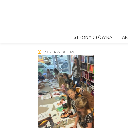
Skip
to
content
STRONA GŁÓWNA
AK
2 CZERWCA 2026