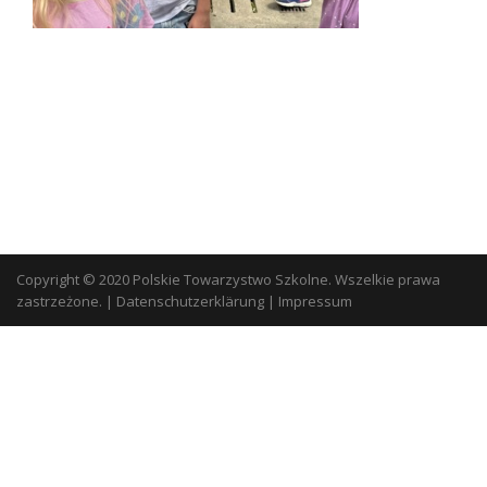
Copyright © 2020 Polskie Towarzystwo Szkolne. Wszelkie prawa
zastrzeżone.
|
Datenschutzerklärung
|
Impressum