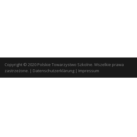
Copyright © 2020 Polskie Towarzystwo Szkolne. Wszelkie prawa
zastrzeżone.
|
Datenschutzerklärung
|
Impressum