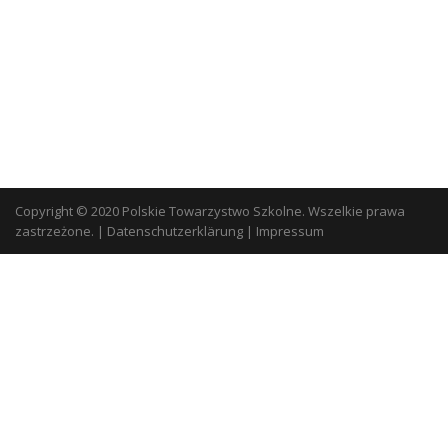
Copyright © 2020 Polskie Towarzystwo Szkolne. Wszelkie prawa
zastrzeżone.
|
Datenschutzerklärung
|
Impressum