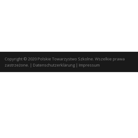
Copyright © 2020 Polskie Towarzystwo Szkolne. Wszelkie prawa
zastrzeżone.
|
Datenschutzerklärung
|
Impressum