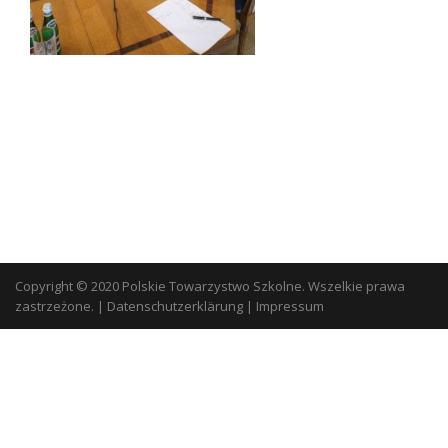
Copyright © 2020 Polskie Towarzystwo Szkolne. Wszelkie prawa
zastrzeżone.
|
Datenschutzerklärung
|
Impressum