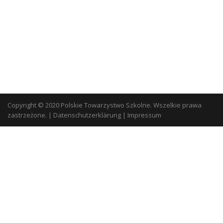
Copyright © 2020 Polskie Towarzystwo Szkolne. Wszelkie prawa
zastrzeżone.
|
Datenschutzerklärung
|
Impressum