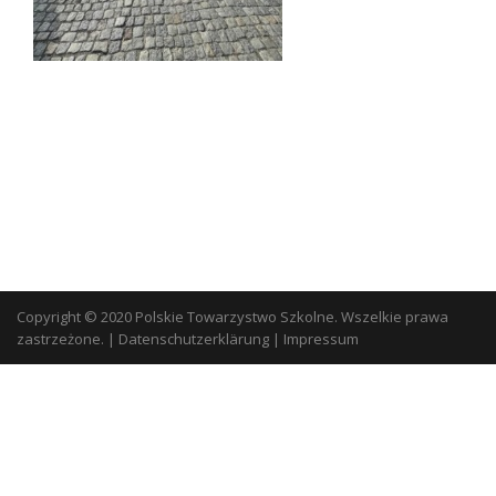
Copyright © 2020 Polskie Towarzystwo Szkolne. Wszelkie prawa
zastrzeżone.
|
Datenschutzerklärung
|
Impressum