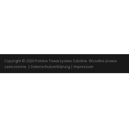
Copyright © 2020 Polskie Towarzystwo Szkolne. Wszelkie prawa
zastrzeżone.
|
Datenschutzerklärung
|
Impressum