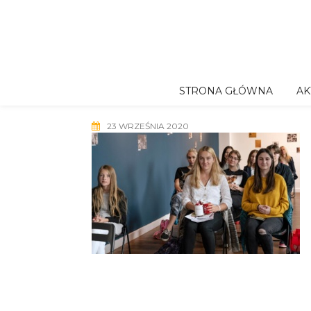
Skip
to
content
STRONA GŁÓWNA
AK
23 WRZEŚNIA 2020