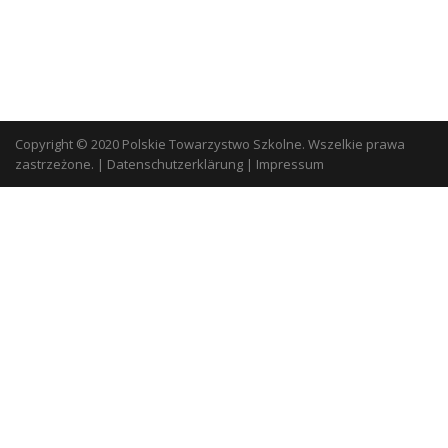
Copyright © 2020 Polskie Towarzystwo Szkolne. Wszelkie prawa
zastrzeżone.
|
Datenschutzerklärung
|
Impressum