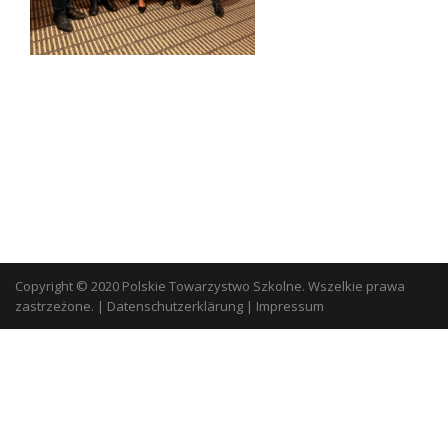
Copyright © 2020 Polskie Towarzystwo Szkolne. Wszelkie prawa
zastrzeżone.
|
Datenschutzerklärung
|
Impressum