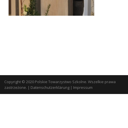
Copyright © 2020 Polskie Towarzystwo Szkolne. Wszelkie prawa
zastrzeżone.
|
Datenschutzerklärung
|
Impressum