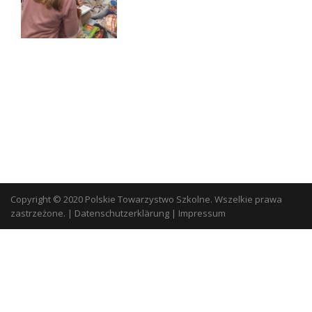
Copyright © 2020 Polskie Towarzystwo Szkolne. Wszelkie prawa
zastrzeżone.
|
Datenschutzerklärung
|
Impressum