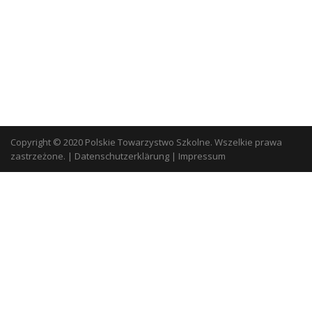
Copyright © 2020 Polskie Towarzystwo Szkolne. Wszelkie prawa
zastrzeżone.
|
Datenschutzerklärung
|
Impressum