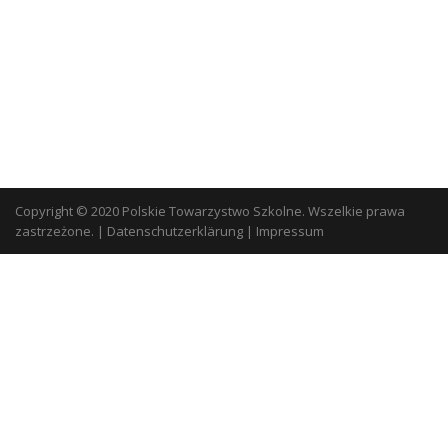
Copyright © 2020 Polskie Towarzystwo Szkolne. Wszelkie prawa
zastrzeżone.
|
Datenschutzerklärung
|
Impressum