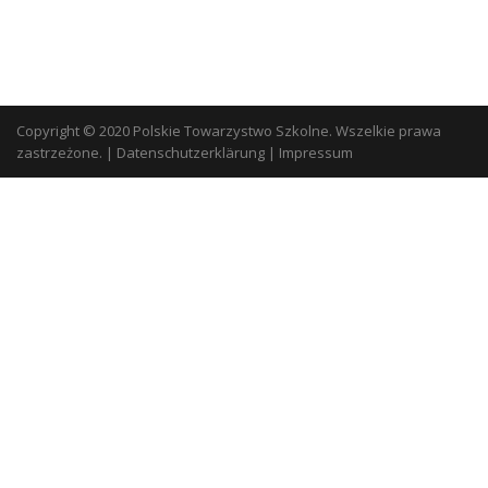
Copyright © 2020 Polskie Towarzystwo Szkolne. Wszelkie prawa
zastrzeżone.
|
Datenschutzerklärung
|
Impressum