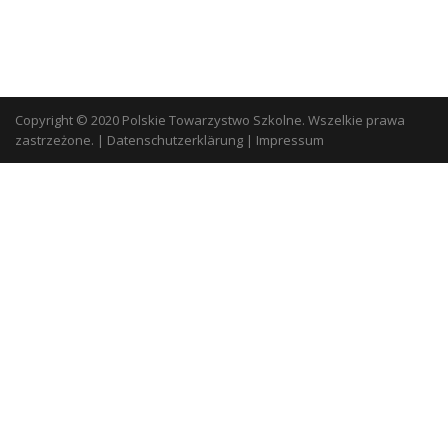
Copyright © 2020 Polskie Towarzystwo Szkolne. Wszelkie prawa
zastrzeżone.
|
Datenschutzerklärung
|
Impressum