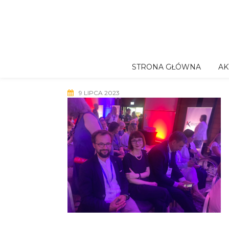
Skip
to
content
STRONA GŁÓWNA
AK
9 LIPCA 2023