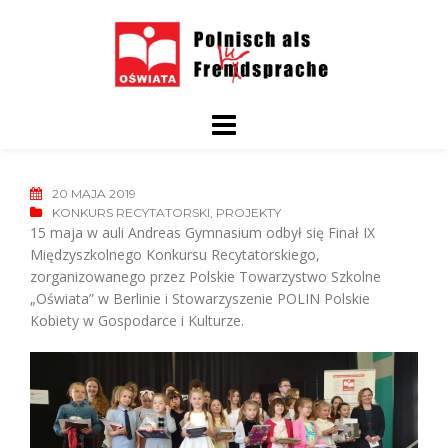
Skip
to
content
20 MAJA 2019
KONKURS RECYTATORSKI
,
PROJEKTY
15 maja w auli Andreas Gymnasium odbył się Finał IX
Międzyszkolnego Konkursu Recytatorskiego,
zorganizowanego przez Polskie Towarzystwo Szkolne
„Oświata” w Berlinie i Stowarzyszenie POLIN Polskie
Kobiety w Gospodarce i Kulturze.