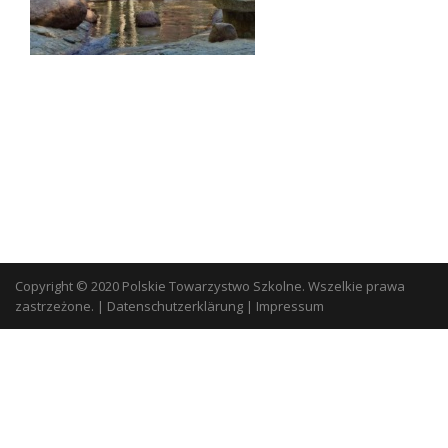
Copyright © 2020 Polskie Towarzystwo Szkolne. Wszelkie prawa
zastrzeżone.
|
Datenschutzerklärung
|
Impressum