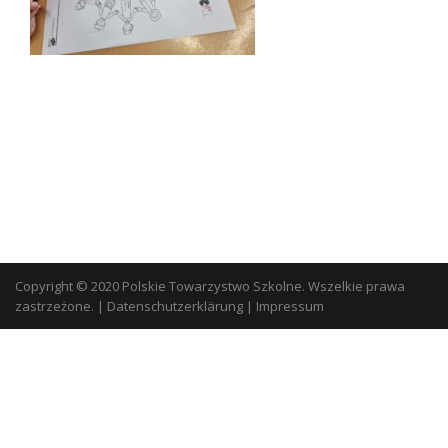
Copyright © 2020 Polskie Towarzystwo Szkolne. Wszelkie prawa
zastrzeżone.
|
Datenschutzerklärung
|
Impressum