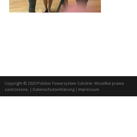
Copyright © 2020 Polskie Towarzystwo Szkolne. Wszelkie prawa
zastrzeżone.
|
Datenschutzerklärung
|
Impressum