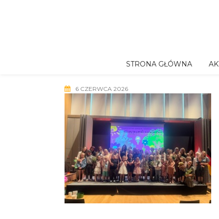
Skip
to
content
STRONA GŁÓWNA
AK
6 CZERWCA 2026