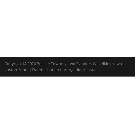
Copyright © 2020 Polskie Towarzystwo Szkolne. Wszelkie prawa
zastrzeżone.
|
Datenschutzerklärung
|
Impressum