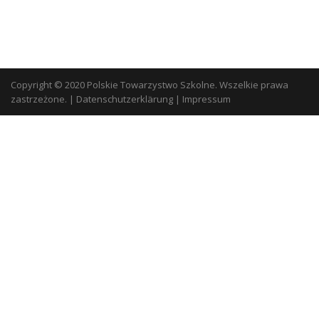
Copyright © 2020 Polskie Towarzystwo Szkolne. Wszelkie prawa
zastrzeżone.
|
Datenschutzerklärung
|
Impressum