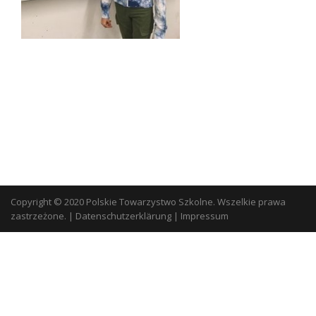
Copyright © 2020 Polskie Towarzystwo Szkolne. Wszelkie prawa
zastrzeżone.
|
Datenschutzerklärung
|
Impressum