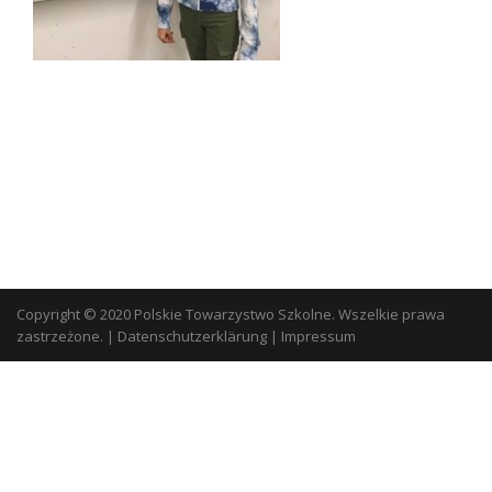
Copyright © 2020 Polskie Towarzystwo Szkolne. Wszelkie prawa
zastrzeżone.
|
Datenschutzerklärung
|
Impressum