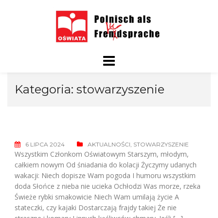
Skip
to
content
Kategoria:
stowarzyszenie
6 LIPCA 2024
AKTUALNOŚCI
,
STOWARZYSZENIE
Wszystkim Członkom Oświatowym Starszym, młodym,
całkiem nowym Od śniadania do kolacji Życzymy udanych
wakacji: Niech dopisze Wam pogoda I humoru wszystkim
doda Słońce z nieba nie ucieka Ochłodzi Was morze, rzeka
Świeże rybki smakowicie Niech Wam umilają życie A
stateczki, czy kajaki Dostarczają frajdy takiej Że nie