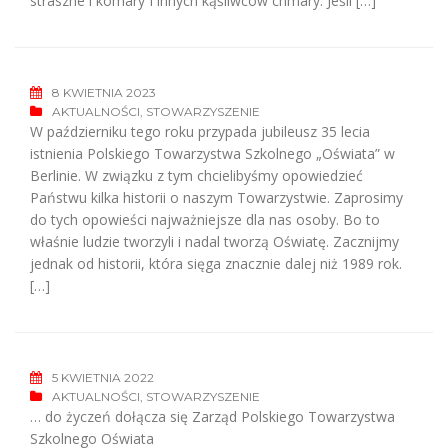
straszne i komary I innych kąśliwców chmary. Jeśli […]
8 KWIETNIA 2023
AKTUALNOŚCI
,
STOWARZYSZENIE
W październiku tego roku przypada jubileusz 35 lecia
istnienia Polskiego Towarzystwa Szkolnego „Oświata” w
Berlinie. W związku z tym chcielibyśmy opowiedzieć
Państwu kilka historii o naszym Towarzystwie. Zaprosimy
do tych opowieści najważniejsze dla nas osoby. Bo to
właśnie ludzie tworzyli i nadal tworzą Oświatę. Zacznijmy
jednak od historii, która sięga znacznie dalej niż 1989 rok.
[…]
5 KWIETNIA 2022
AKTUALNOŚCI
,
STOWARZYSZENIE
… do życzeń dołącza się Zarząd Polskiego Towarzystwa
Szkolnego Oświata