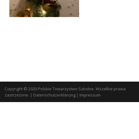
Copyright © 2020 Polskie Towarzystwo Szkolne. Wszelkie prawa
zastrzeżone.
|
Datenschutzerklärung
|
Impressum