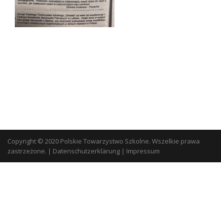
Copyright © 2020 Polskie Towarzystwo Szkolne. Wszelkie prawa
zastrzeżone.
|
Datenschutzerklärung
|
Impressum