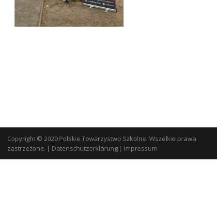
Copyright © 2020 Polskie Towarzystwo Szkolne. Wszelkie prawa
zastrzeżone.
|
Datenschutzerklärung
|
Impressum