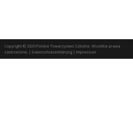
Copyright © 2020 Polskie Towarzystwo Szkolne. Wszelkie prawa
zastrzeżone.
|
Datenschutzerklärung
|
Impressum